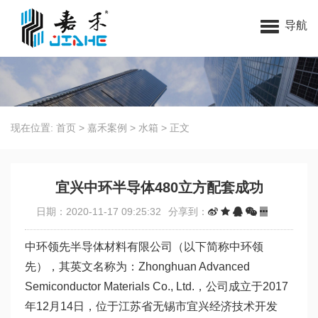
无锡嘉禾环保科技有限公司
导航
现在位置:
首页
>
嘉禾案例
>
水箱
>
正文
宜兴中环半导体480立方配套成功
日期：2020-11-17 09:25:32
分享到：
中环领先半导体材料有限公司（以下简称中环领
先），其英文名称为：Zhonghuan Advanced
Semiconductor Materials Co., Ltd.，公司成立于2017
年12月14日，位于江苏省无锡市宜兴经济技术开发