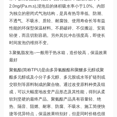
2.0ng/(Pa.m.s),浸泡后的体积吸水率小于1.0%。内部
为独立的密闭式气泡结构，是具有热导率低、防潮、
不透气、不吸水、质轻、耐腐蚀、使用寿命长等有益
性能的环保型保温材料。不易破碎、不仅搬运、安装
轻便，而且切割容易。另外其抗冲击强度高，即使长
时间发泡仍维持不变。
3.聚氨脂发泡--一般用于热水箱，造价较高，保温效果
最好
聚氨酯(简称TPU)是由多异氰酸酯和聚醚多元醇或聚
酯多元醇或及小分子多元醇、多元胺或水等扩链剂或
交联剂等原料制成的聚合物。通过改变原料种类及组
成，可以大幅度地改变产品形态及其性能，得到从柔
软到坚硬的最终产品。聚氨酯产品具有容量轻、绝
热、隔音、阻燃、耐寒、防腐、不吸水、施工简便快
捷等优异特点，保温效果特别好，但是同时价格也很