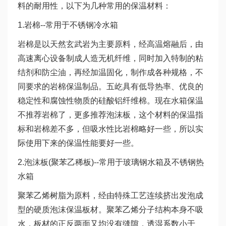
料的耐用性，以下为几种常用的保温材料：
1.岩棉--常用于不锈钢冷水箱
岩棉是以天然玄武岩为主要原料，经高温熔融后，由
高速离心设备制成人造无机纤维，同时加入特制的粘
结剂和防尘油，再经加温固化，制作成各种规格，不
同要求的岩棉保温制品。五屹具有低导热率、优良的
稳定性和腐蚀性物质的硅酸铝纤维棉。现在水箱保温
不推荐岩棉了，更多推荐泡沫板，这个材料的保温指
标和岩棉差不多，但吸水性比岩棉略好一些，所以实
际使用下来的保温性能要好一些。
2.泡沫板(聚苯乙稀板)--常用于玻璃钢水箱及不锈钢热
水箱
聚苯乙烯树脂为原料，经由特殊工艺连续挤出发泡成
型的硬质泡沫保温板材。聚苯乙烯分子结构本身不吸
水，板材的正反两面又均没有缝隙，透湿系数小于