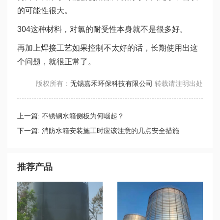
的可能性很大。
304这种材料，对氯的耐受性本身就不是很多好。
再加上焊接工艺如果控制不太好的话，长期使用出这
个问题，就很正常了。
版权所有：
无锡嘉禾环保科技有限公司
转载请注明出处
上一篇:
不锈钢水箱侧板为何崛起？
下一篇:
消防水箱安装施工时应该注意的几点安全措施
推荐产品